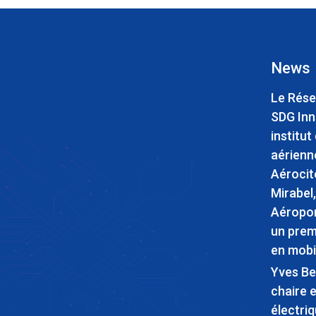
News
Le Rése
SDG Inn
institut
aérienn
Aérocit
Mirabel
Aéropor
un prem
en mobi
Yves B
chaire 
électri